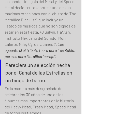
las bandas insignia del Metal y del Speed 
Metal decide autosabotear una de sus 
máximas creaciones con el chiste de ‘The 
Metallica Blacklist’, que incluye un 
listado de músicos que no son dignos de 
estar en esta fiesta. ¿J Balvin, Ha*Ash, 
Instituto Mexicano del Sonido, Mon 
Laferte, Miley Cyrus, Juanes ?. 
Los 
aguanto si el tributo fuera para Los Bukis, 
pero es para Metallica "carajo".
Pareciera un selección hecha 
por el Canal de las Estrellas en 
un bingo de barrio.
Es la manera más desgraciada de 
celebrar los 30 años de uno de los 
álbumes más importantes de la historia 
del Heavy Metal, Trash Metal, Speed Metal 
de todos los tiempos.