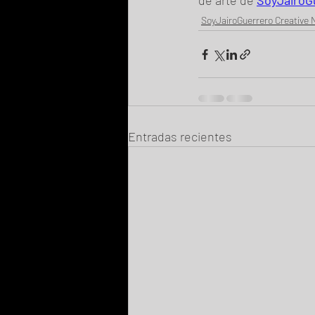
de arte de 
SoyJairoG
SoyJairoGuerrero Creative
Entradas recientes