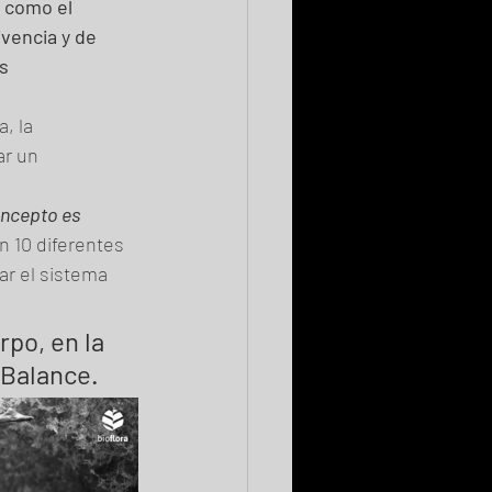
 como el 
vencia y de 
s 
, la 
r un 
oncepto es 
n 10 diferentes 
ar el sistema 
po, en la 
 Balance.