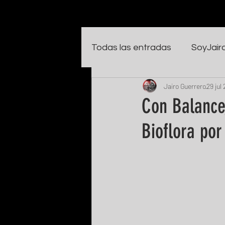
Todas las entradas
SoyJair
Jairo Guerrero
29 jul
Con Balance
Bioflora por