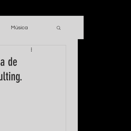
Música
ña de
lting.