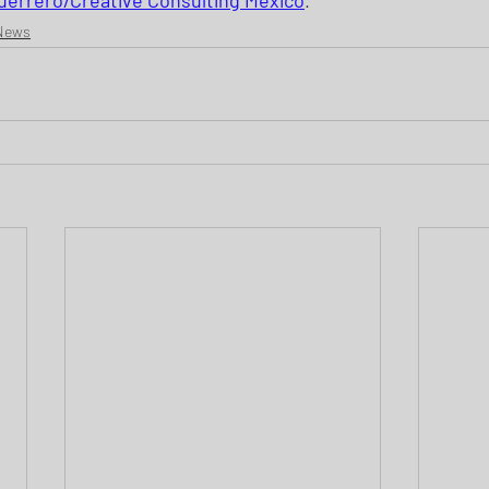
uerrero/Creative Consulting México
.
 News