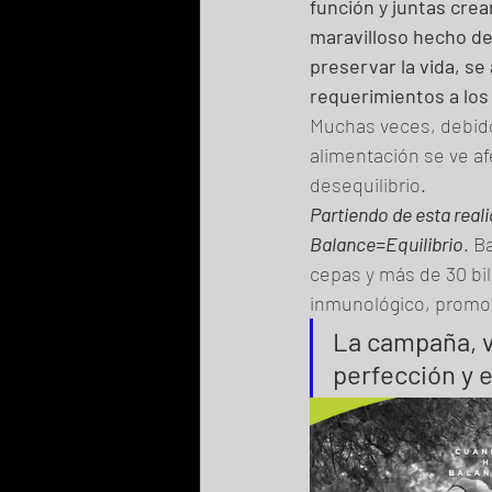
función y juntas cre
maravilloso hecho de 
preservar la vida, se
requerimientos a los
Muchas veces, debido a
alimentación se ve a
desequilibrio.
Partiendo de esta real
Balance=Equilibrio
. B
cepas y más de 30 bill
inmunológico, promovi
La campaña, vi
perfección y e