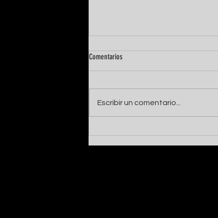
Comentarios
Escribir un comentario...
Communication & Arts incluye en su
edición impresa nuestra campaña de
"Arqueología del futuro".