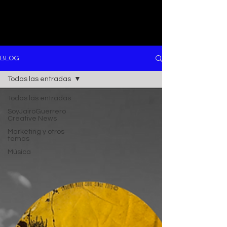
BLOG
Todas las entradas
Todas las entradas
SoyJairoGuerrero
Creative News
Marketing y otros
temas
Música