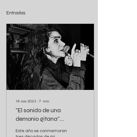
Entradas
16 nov 2023
∙
7
min
"El sonido de una
demonio gitana".
Entrevista a Gitane
Este año se conmemoran
Demone por Jairo
tres décadas de mi