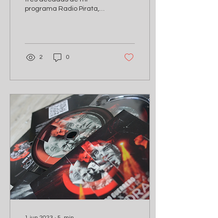
programa Radio Pirata,
Guerrero
que irrumpió en la escena
musical colombiana de
de la Radio FM en los...
2
0
1 jun 2023
∙
5
min