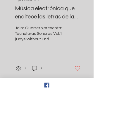
Música electrónica que
enaltece las letras de la
poesía.
Jairo Guerrero presenta:
Techxturas Sonoras Vol.1
(Days Without End
Records 2023) Un diálogo
entre la memoria literaria
de México y la...
0
0