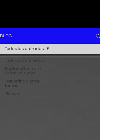
BLOG
Todas las entradas
Todas las entradas
SoyJairoGuerrero
Creative News
Marketing y otros
temas
Música