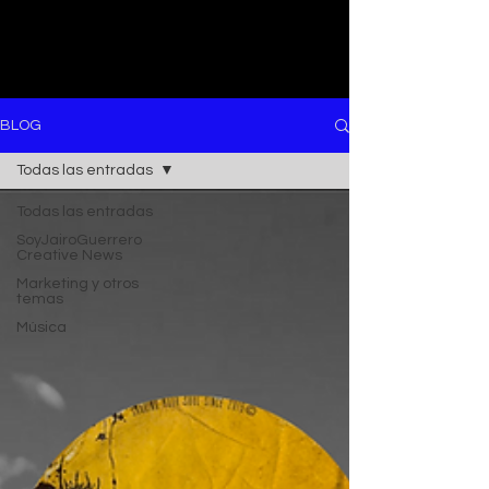
BLOG
Todas las entradas
Todas las entradas
SoyJairoGuerrero
Creative News
Marketing y otros
temas
Música