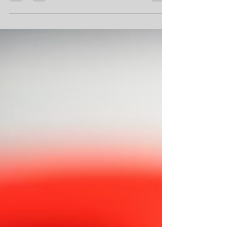
Comenzaré con estas cifras para tener en
mente. El 75 % de los usuarios de smartphone
tienen una cuenta de correo electrónico
instalada...