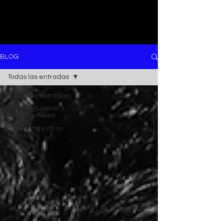
BLOG
Todas las entradas
Todas las entradas
SoyJairoGuerrero
Creative News
Marketing y otros
temas
Música