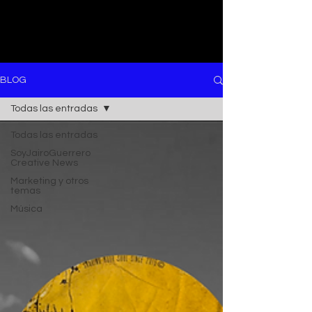
BLOG
Todas las entradas
Todas las entradas
SoyJairoGuerrero
Creative News
Marketing y otros
temas
Música