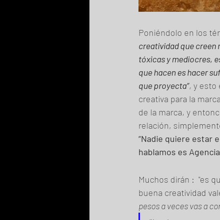
Poniéndolo en los tér
creatividad que creen 
tóxicas y mediocres, es
que hacen es hacer sufr
que proyecta”
, y esto
creativa para la marc
de la marca, y entonc
relación, simplemente
“Nadie quiere estar e
hablamos es Agencia-
Muchos dirán :  "es q
buena creatividad va
pesos a veces vas a co