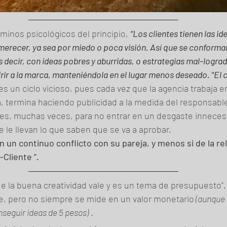
minos psicológicos del principio, 
“Los clientes tienen las ide
merecer, ya sea por miedo o poca visión. Así que se conforma
 decir, con ideas pobres y aburridas, o estrategias mal-lograd
ir a la marca, manteniéndola en el lugar menos deseado. "El cl
 es un ciclo vicioso, pues cada vez que la agencia trabaja e
a, termina haciendo publicidad a la medida del responsabl
es, muchas veces, para no entrar en un desgaste innecesa
 le llevan lo que saben que se va a aprobar. 
n un continuo conflicto con su pareja, y menos si de la re
Cliente ”. 
ue la buena creatividad vale y es un tema de presupuesto". ¡
le, pero no siempre se mide en un valor monetario
 (aunque 
nseguir ideas de 5 pesos)
 .