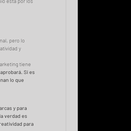
o está por los 
al, pero lo 
atividad y 
arketing tiene 
aprobará. Si es 
nan lo que 
rcas y para 
la verdad es 
eatividad para 