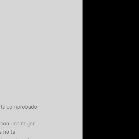
está comprobado 
 con una mujer 
e no te 