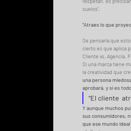
respetan, es precisa
suelos". 
“Atraes lo que proyec
Se pensaría que esto 
cierto es que aplica p
Cliente vs. Agencia. 
Si una marca tiene ma
la creatividad que cr
una persona miedosa 
aprobará, y si es tod
"El cliente  a
Y aunque muchos publ
sus consumidores, no 
que ese mundo ideal 