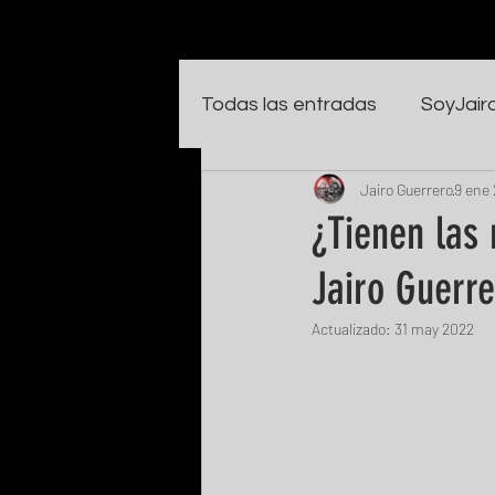
Todas las entradas
SoyJair
Jairo Guerrero
9 ene
¿Tienen las
Jairo Guerr
Actualizado:
31 may 2022