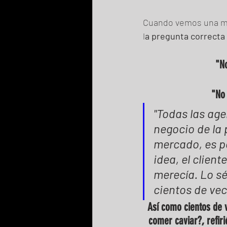
Cuando vemos una mal
l
a pregunta correcta
"N
"No 
"Todas las age
negocio de la 
mercado, es po
idea, el client
merecía. Lo sé
cientos de vec
Así como cientos de 
comer caviar?, refir