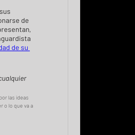
sus 
onarse de 
presentan, 
guardista 
dad de su 
ualquier 
por las ideas 
r o lo que va a 