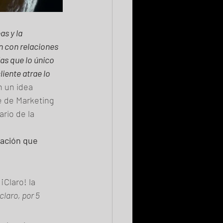
as y la 
n con relaciones 
as que lo único 
iente atrae lo 
n un idea 
e de Marketing 
rio de la 
lación que 
Claro! la 
claro, por 5 