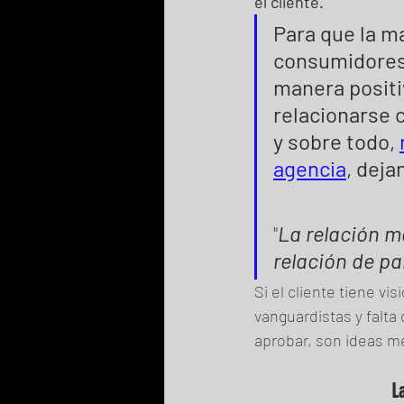
el cliente.
Para que la m
consumidores,
manera positi
relacionarse 
y sobre todo, 
agencia
, deja
"
La relación m
relación de par
Si el cliente tiene vi
vanguardistas y falta
aprobar, son ideas me
L