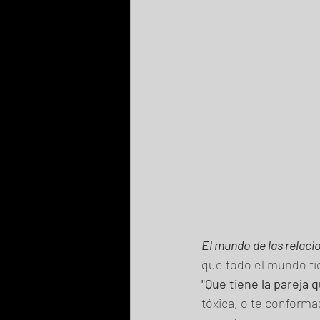
El mundo de las relaci
que todo el mundo tie
"Que tiene la pareja
tóxica, o te conforma