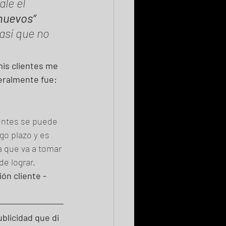
le el 
huevos” 
así que no 
is clientes me 
ralmente fue: 
ientes se puede 
rgo plazo y es 
a que va a tomar 
e lograr. 
ón cliente - 
blicidad que di 