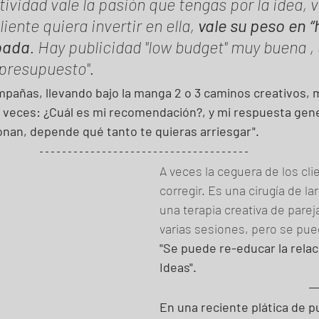
ividad vale la pasión que tengas por la idea, va
iente quiera invertir en ella, 
vale su peso en “
bada
. Hay publicidad "low budget" muy buena , 
presupuesto".
añas, llevando bajo la manga 2 o 3 caminos creativos, m
veces: ¿Cuál es mi recomendación?, y mi respuesta gene
onan, depende qué tanto te quieras arriesgar".
A veces la ceguera de los cl
corregir. Es una cirugía de la
una terapia creativa de parej
varias sesiones, pero se pued
"Se puede re-educar la relaci
Ideas". 
En una reciente plática de pu