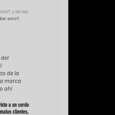
to?, y tal vez 
bar esto?.
del 
l 
s de la 
 la marca 
o ahí 
isto a un cerdo 
malos clientes, 