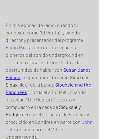
En mis épocas de radio, cuando fuí 
conocido como "El Pirata", y siendo 
director y presentador del programa 
Radio Pirata
, uno de los espacios 
pioneros del sonido underground en 
Colombia a finales de los 90, tuve la 
oportunidad de hablar con 
Susan Janet 
Ballion
, mejor conocida como 
Siouxsie 
Sioux
, líder de la banda 
Siouxsie and the 
Banshees
. Corría el año, 1995, cuando 
lanzaban "The Rapture", escrito y 
compuesto en la casa de 
Siouxsie y 
Budgie
 cerca del suroeste de Francia, y 
producido en Londres en parte con 
John 
Cale
 (ex-miembro del Velvet 
Underground). 