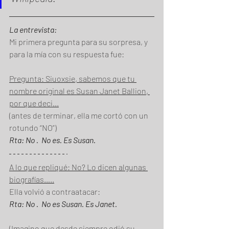
La entrevista:
Mi primera pregunta para su sorpresa, y 
para la mía con su respuesta fue:
Pregunta: Siuoxsie, sabemos que tu 
nombre original es Susan Janet Ballion, 
por que deci...
(antes de terminar, ella me cortó con un 
rotundo “NO”)
Rta: No .  No es. Es Susan.
A lo que repliqué: No? Lo dicen algunas 
biografías…..
Ella volvió a contraatacar:
Rta: No .  No es Susan. Es Janet.
(Imagino que desde siempre odió su 