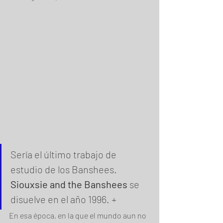
Sería el último trabajo de 
estudio de los Banshees. 
Siouxsie and the Banshees
 se 
disuelve en el año 1996. +
En esa época, en la que el mundo aun no 