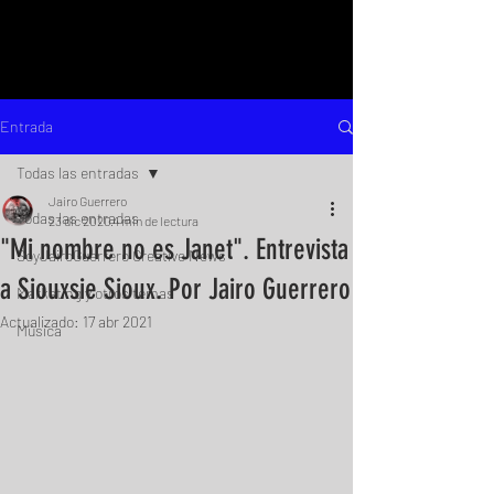
Entrada
Todas las entradas
Jairo Guerrero
Todas las entradas
23 dic 2020
4 min de lectura
"Mi nombre no es Janet". Entrevista
SoyJairoGuerrero Creative News
a Siouxsie Sioux. Por Jairo Guerrero
Marketing y otros temas
Actualizado:
17 abr 2021
Música