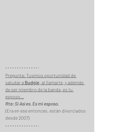
Pregunta: Tuvimos oportunidad de 
saludar a 
Budgie
, al llamarte, y además 
de ser miembro de la banda, es tu 
esposo…
Rta: Si Así es. Es mi esposo.
(Era en ese entonces, están divorciados 
desde 2007)