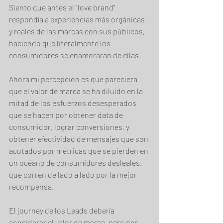
Siento que antes el "love brand" 
respondía a experiencias más orgánicas 
y reales de las marcas con sus públicos, 
haciendo que literalmente los 
consumidores se enamoraran de ellas. 
Ahora mi percepción es que pareciera 
que el valor de marca se ha diluido en la 
mitad de los esfuerzos desesperados 
que se hacen por obtener data de 
consumidor, lograr conversiones, y 
obtener efectividad de mensajes que son 
acotados por métricas que se pierden en 
un océano de consumidores desleales, 
que corren de lado a lado por la mejor 
recompensa.
El journey de los Leads debería 
considerar el valor de marca, pero por 