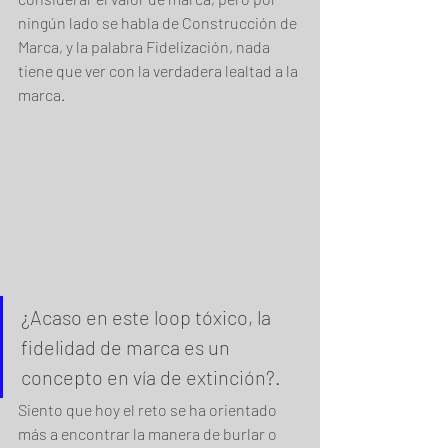
ningún lado se habla de Construcción de 
Marca, y la palabra Fidelización, nada 
tiene que ver con la verdadera lealtad a la 
marca.
¿Acaso en este loop tóxico, la 
fidelidad de marca es un 
concepto en vía de extinción?.
Siento que hoy el reto se ha orientado 
más a encontrar la manera de burlar o 