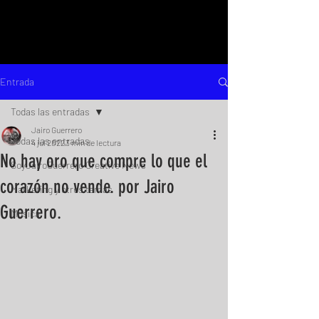
Entrada
Todas las entradas
Jairo Guerrero
Todas las entradas
4 jul 2022
3 min de lectura
No hay oro que compre lo que el
SoyJairoGuerrero Creative News
corazón no vende. por Jairo
Marketing y otros temas
Guerrero.
Música